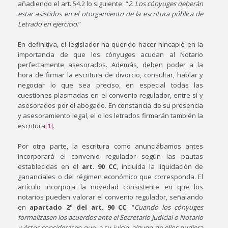
añadiendo el art. 54.2 lo siguiente: “
2. Los cónyuges deberán
estar asistidos en el otorgamiento de la escritura pública de
Letrado en ejercicio
.”
En definitiva, el legislador ha querido hacer hincapié en la
importancia de que los cónyuges acudan al Notario
perfectamente asesorados. Además, deben poder a la
hora de firmar la escritura de divorcio, consultar, hablar y
negociar lo que sea preciso, en especial todas las
cuestiones plasmadas en el convenio regulador, entre sí y
asesorados por el abogado. En constancia de su presencia
y asesoramiento legal, el o los letrados firmarán también la
escritura
[1]
.
Por otra parte, la escritura como anunciábamos antes
incorporará el convenio regulador según las pautas
establecidas en el
art. 90 CC
, incluida la liquidación de
gananciales o del régimen económico que corresponda. El
artículo incorpora la novedad consistente en que los
notarios pueden valorar el convenio regulador, señalando
en
apartado 2º del art. 90 CC
: “
Cuando los cónyuges
formalizasen los acuerdos ante el Secretario Judicial o Notario
y éstos considerasen que, a su juicio, alguno de ellos pudiera