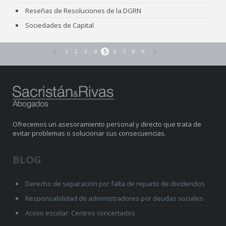
Reseñas de Resoluciones de la DGRN
Sociedades de Capital
1
2
3
4
5
6
7
8
9
Ofrecemos un asesoramiento personal y directo que trata de
evitar problemas o solucionar sus consecuencias.
BLOG
Derecho de separación por falta de reparto de dividendos
Responsabilidad de administradores por deudas sociales
Acoso escolar: Centros concertados