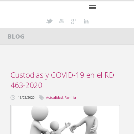
INICIO
BLOG
PROFESIONALES
ESPECIALIDADES
ACTUALIDAD JURÍDICA
Custodias y COVID-19 en el RD
CONTACTO
463-2020
18/03/2020
Actualidad
,
Familia