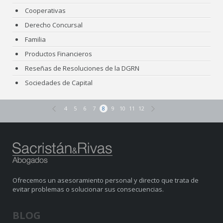
Cooperativas
Derecho Concursal
Familia
Productos Financieros
Reseñas de Resoluciones de la DGRN
Sociedades de Capital
4
5
6
7
8
9
10
11
12
Ofrecemos un asesoramiento personal y directo que trata de
evitar problemas o solucionar sus consecuencias.
BLOG